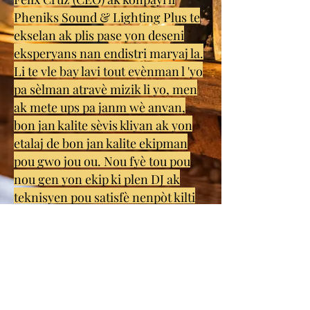
Pheniks Sound & Lighting Plus te
ekselan ak plis pase yon deseni
eksperyans nan endistri maryaj la.
Li te vle bay lavi tout evènman l 'yo
pa sèlman atravè mizik li yo, men
ak mete ups pa janm wè anvan,
bon jan kalite sèvis kliyan ak yon
etalaj de bon jan kalite ekipman
pou gwo jou ou. Nou fyè tou pou
nou gen yon ekip ki plen DJ ak
teknisyen pou satisfè nenpòt kilti
maryaj. Liv lapè nan tèt ou ak
konpayi nou an epi ann pare pou
gen pi bon jou nan lavi ou. Tanpri
santi yo lib yo tcheke nou soti sou
Instagram Pheniks_slp nou an epi
chèche nan seksyon en nou an pou