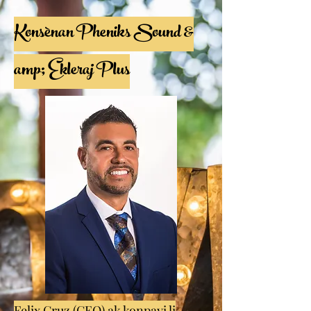
Konsènan Pheniks Sound &
amp; Ekleraj Plus
Felix Cruz (CEO) ak konpayi li